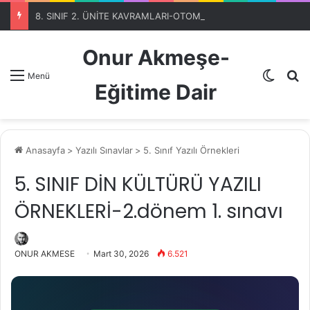
8. SINIF 2. ÜNİTE KAVRAMLARI-OTOMATİK SEÇME PROGRAMIBölüm 1
Onur Akmeşe-
Dış gö
A
Menü
Eğitime Dair
Anasayfa
>
Yazılı Sınavlar
>
5. Sınıf Yazılı Örnekleri
5. SINIF DİN KÜLTÜRÜ YAZILI
ÖRNEKLERİ-2.dönem 1. sınavı
ONUR AKMESE
Mart 30, 2026
6.521