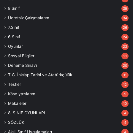
8.Sınıf
35
Ücretsiz Çalışmalarım
34
7.Sınıf
26
6.Sınıf
24
Oyunlar
23
Sosyal Bilgiler
21
Deneme Sınavı
20
T.C. İnkılap Tarihi ve Atatürkçülük
11
Testler
12
Köşe yazılarım
5
Makaleler
10
8. SINIF OYUNLARI
4
SÖZLÜK
4
Akıllı Sınıf Uygulamaları
4