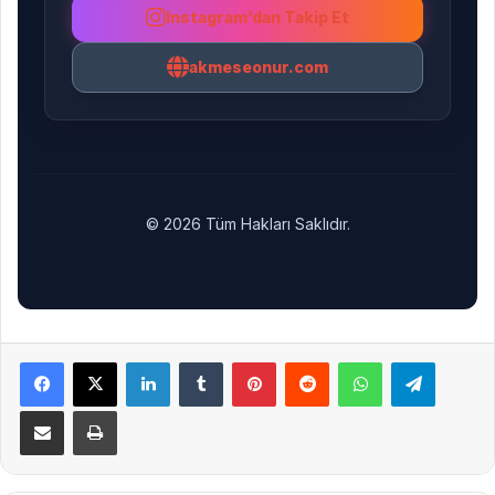
Instagram’dan Takip Et
akmeseonur.com
© 2026 Tüm Hakları Saklıdır.
Facebook
X
LinkedIn
Tumblr
Pinterest
Reddit
WhatsApp
Telegra
E-Posta ile paylaş
Yazdır