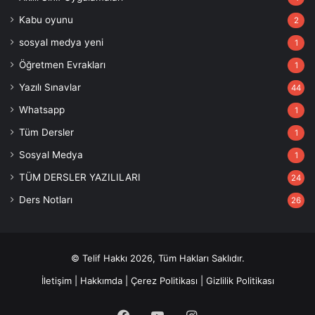
Kabu oyunu
2
sosyal medya yeni
1
Öğretmen Evrakları
1
Yazılı Sınavlar
44
Whatsapp
1
Tüm Dersler
1
Sosyal Medya
1
TÜM DERSLER YAZILILARI
24
Ders Notları
26
© Telif Hakkı 2026, Tüm Hakları Saklıdır.
İletişim
|
Hakkımda
|
Çerez Politikası
|
Gizlilik Politikası