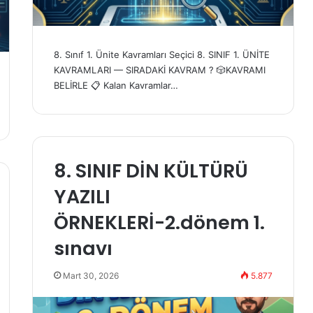
8. Sınıf 1. Ünite Kavramları Seçici 8. SINIF 1. ÜNİTE
KAVRAMLARI — SIRADAKİ KAVRAM ? 🎲KAVRAMI
BELİRLE 📋 Kalan Kavramlar…
8. SINIF DİN KÜLTÜRÜ
YAZILI
ÖRNEKLERİ-2.dönem 1.
sınavı
Mart 30, 2026
5.877