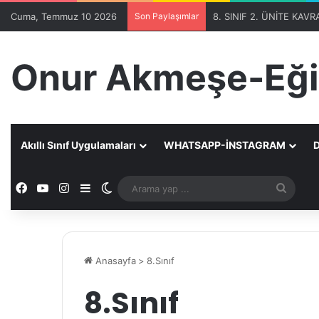
Cuma, Temmuz 10 2026
Son Paylaşımlar
Onur Akmeşe-Eği
Akıllı Sınıf Uygulamaları
WHATSAPP-İNSTAGRAM
D
Facebook
YouTube
Instagram
Kenar Bölmesi
Dış görünümü değiştir
Aram
yap
...
Anasayfa
>
8.Sınıf
8.Sınıf