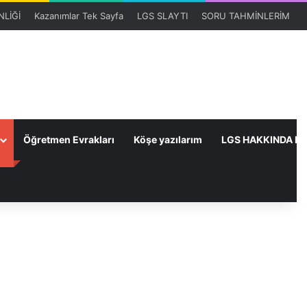
LİĞİ
Kazanımlar Tek Sayfa
LGS SLAYTI
SORU TAHMİNLERİM
Öğretmen Evrakları
Köşe yazılarım
LGS HAKKINDA HE