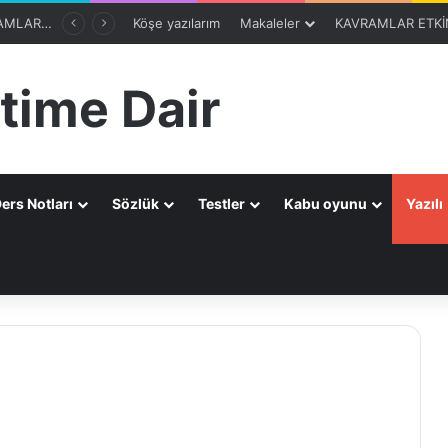
8. SINIF 1. ÜNİTE OTOMATİK KAVRAM SEÇİCİ
Köşe yazılarım
Makaleler
KAVRAMLAR ETKİN
time Dair
ers Notları
Sözlük
Testler
Kabu oyunu
Yazılı
a