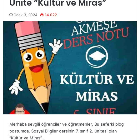
Ünite “Kültür ve Miras”
Ocak 3, 2024
14.022
Merhaba sevgili öğrenciler ve öğretmenler, Bu seferki blog
postumda, Sosyal Bilgiler dersinin 7. sınıf 2. ünitesi olan
“Kültür ve Miras”…