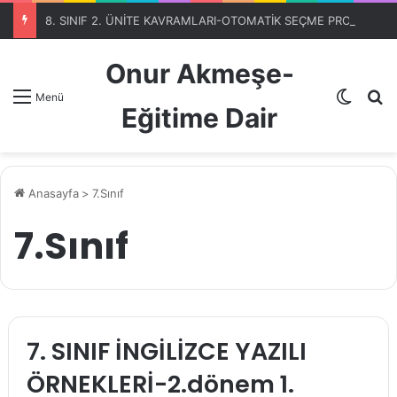
8. SINIF 2. ÜNİTE KAVRAMLARI-OTOMATİK SEÇME PROGRAMIBölüm 1
Onur Akmeşe-
Dış gö
A
Menü
Eğitime Dair
Anasayfa
>
7.Sınıf
7.Sınıf
7. SINIF İNGİLİZCE YAZILI
ÖRNEKLERİ-2.dönem 1.