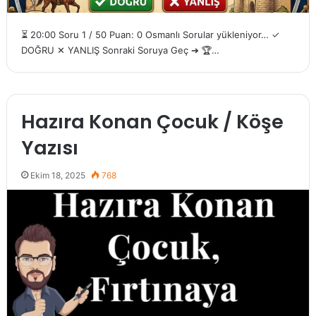
⏳ 20:00 Soru 1 / 50 Puan: 0 Osmanlı Sorular yükleniyor… ✓
DOĞRU ✕ YANLIŞ Sonraki Soruya Geç ➔ 🏆…
Hazıra Konan Çocuk / Köşe
Yazısı
Ekim 18, 2025
768