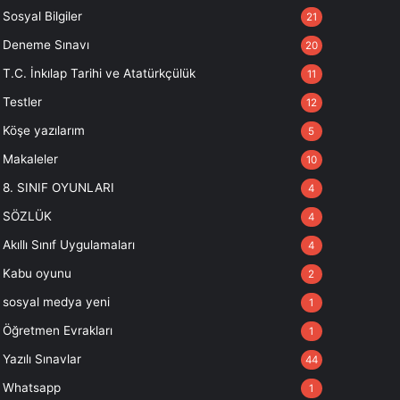
Sosyal Bilgiler
21
Deneme Sınavı
20
T.C. İnkılap Tarihi ve Atatürkçülük
11
Testler
12
Köşe yazılarım
5
Makaleler
10
8. SINIF OYUNLARI
4
SÖZLÜK
4
Akıllı Sınıf Uygulamaları
4
Kabu oyunu
2
sosyal medya yeni
1
Öğretmen Evrakları
1
Yazılı Sınavlar
44
Whatsapp
1