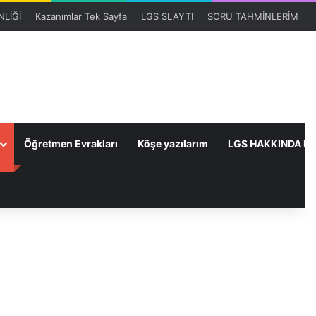
LİĞİ
Kazanımlar Tek Sayfa
LGS SLAYTI
SORU TAHMİNLERİM
Öğretmen Evrakları
Köşe yazılarım
LGS HAKKINDA HE