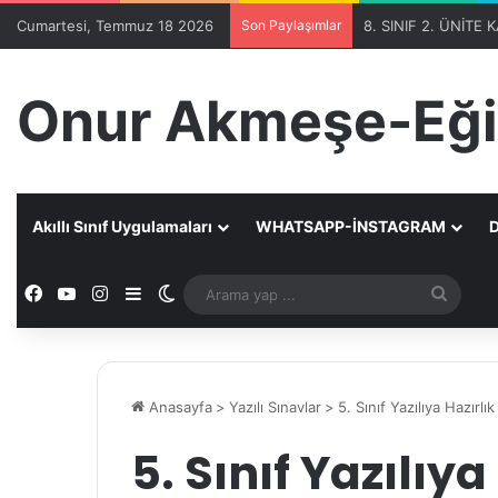
Cumartesi, Temmuz 18 2026
Son Paylaşımlar
Onur Akmeşe-Eği
Akıllı Sınıf Uygulamaları
WHATSAPP-İNSTAGRAM
D
Facebook
YouTube
Instagram
Kenar Bölmesi
Dış görünümü değiştir
Aram
yap
...
Anasayfa
>
Yazılı Sınavlar
>
5. Sınıf Yazılıya Hazırlık
5. Sınıf Yazılıya