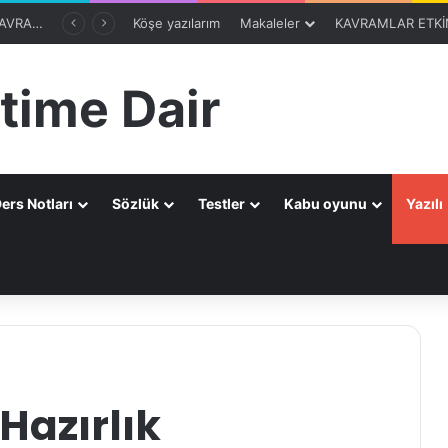
8. SINIF 2. ÜNİTE KAVRAMLARI-OTOMATİK SEÇME PROGRAMIBölüm 1
Köşe yazılarım
Makaleler
KAVRAMLAR ETKİN
time Dair
ers Notları
Sözlük
Testler
Kabu oyunu
Yazılı
a
 Hazırlık