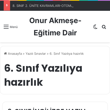
8. SINIF 2. ÜNİTE KAVRAMLARI-OTOMATİK SEÇME PROGRAMIBölüm 1
Onur Akmeşe-
Dış gö
A
Menü
Eğitime Dair
Anasayfa
>
Yazılı Sınavlar
>
6. Sınıf Yazılıya hazırlık
6. Sınıf Yazılıya
hazırlık