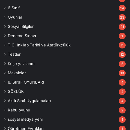
6.Sınıf
24
Oyunlar
23
Sosyal Bilgiler
21
Deneme Sınavı
20
T.C. İnkılap Tarihi ve Atatürkçülük
11
Testler
12
Köşe yazılarım
5
Makaleler
10
8. SINIF OYUNLARI
4
SÖZLÜK
4
Akıllı Sınıf Uygulamaları
4
Kabu oyunu
2
sosyal medya yeni
1
Öğretmen Evrakları
1