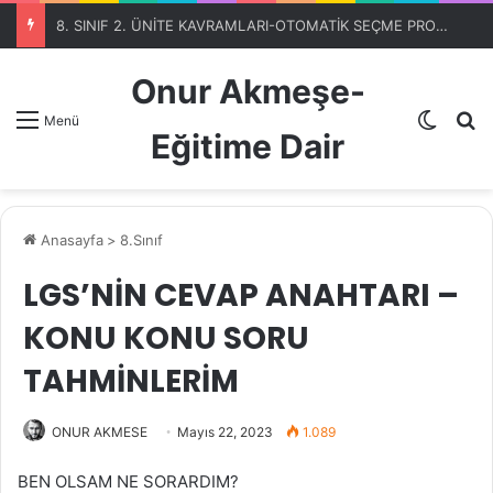
8. SINIF 2. ÜNİTE KAVRAMLARI-OTOMATİK SEÇME PROGRAMIBölüm 1
Onur Akmeşe-
Dış gö
A
Menü
Eğitime Dair
Anasayfa
>
8.Sınıf
LGS’NİN CEVAP ANAHTARI –
KONU KONU SORU
TAHMİNLERİM
ONUR AKMESE
Mayıs 22, 2023
1.089
BEN OLSAM NE SORARDIM?