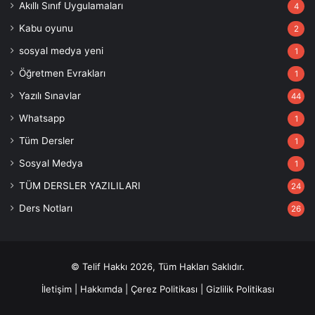
Akıllı Sınıf Uygulamaları
4
Kabu oyunu
2
sosyal medya yeni
1
Öğretmen Evrakları
1
Yazılı Sınavlar
44
Whatsapp
1
Tüm Dersler
1
Sosyal Medya
1
TÜM DERSLER YAZILILARI
24
Ders Notları
26
© Telif Hakkı 2026, Tüm Hakları Saklıdır.
İletişim
|
Hakkımda
|
Çerez Politikası
|
Gizlilik Politikası