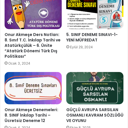
Onur Akmeşe Ders Notları:
5. SINIF DENEME SINAVI-1-
8. Sınıf T.C. İnkılap Tarihi ve
YENİ MÜFREDAT
Atatürkçülük – 6. Ünite
Eylül 29, 2024
“Atatürk Dönemi Türk Dış
Politikası”
Ocak 3, 2024
Onur Akmeşe Denemeleri:
GÜÇLÜ AVRUPA SARSILAN
8. SINIF İnkılap Tarihi –
OSMANLI KAVRAM SÖZLÜĞÜ
Ücretsiz Deneme 12
VE OYUNU
Ocak 4, 2024
Ekim 8, 2025