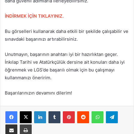
daha güvenli adımlarla ilerleyebilirsiniz.
İNDİRMEK İÇİN TIKLAYINIZ.
Bu görselleri kullanarak daha etkili bir şekilde çalışabilir ve
sınavdaki başarınızı artırabilirsiniz.
Unutmayın, başarının anahtarı iyi bir hazırlıktan geçer.
İnkılap Tarihi ve Atatürkçülük dersine ait konuları daha iyi
öğrenmek ve LGS’de başarılı olmak için bu çalışmayı
kullanmanızı öneririm.
Başarılarınızın devamını dilerim!
Facebook
X
LinkedIn
Tumblr
Pinterest
Reddit
WhatsApp
Telegra
E-Posta ile paylaş
Yazdır