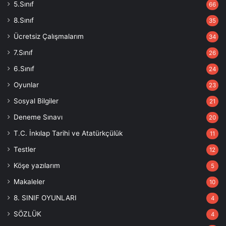
5.Sınıf
66
8.Sınıf
35
Ücretsiz Çalışmalarım
34
7.Sınıf
26
6.Sınıf
24
Oyunlar
23
Sosyal Bilgiler
21
Deneme Sınavı
20
T.C. İnkılap Tarihi ve Atatürkçülük
11
Testler
12
Köşe yazılarım
5
Makaleler
10
8. SINIF OYUNLARI
4
SÖZLÜK
4