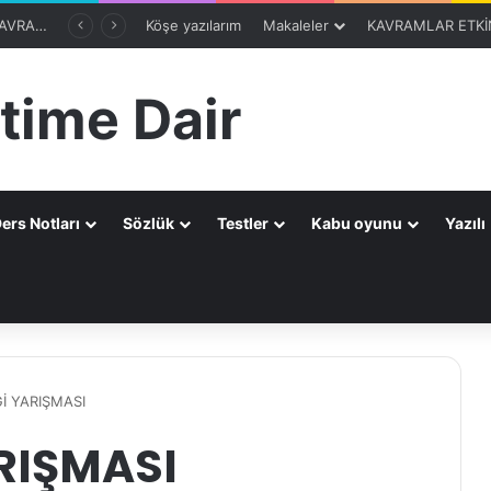
8. SINIF 2. ÜNİTE KAVRAMLARI-OTOMATİK SEÇME PROGRAMIBölüm 1
Köşe yazılarım
Makaleler
KAVRAMLAR ETKİN
time Dair
ers Notları
Sözlük
Testler
Kabu oyunu
Yazılı
a
LGİ YARIŞMASI
ARIŞMASI