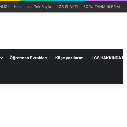
LİĞİ
Kazanımlar Tek Sayfa
LGS SLAYTI
SORU TAHMİNLERİM
Öğretmen Evrakları
Köşe yazılarım
LGS HAKKINDA HE