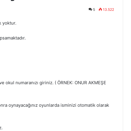
5
13.522
k yoktur.
apsamaktadır.
yunuz.
zi ve okul numaranızı giriniz. ( ÖRNEK: ONUR AKMEŞE
sonra oynayacağınız oyunlarda isminizi otomatik olarak
z.