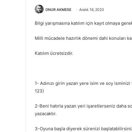
ONUR AKMESE
Aralık 19, 2023
Bilgi yarışmasına katılım için kayıt olmaya gere
Milli mücadele hazırlık dönemi dahi konuları k
Katılım ücretsizdir.
Oyuna başlamadan önce burayı mutlaka oku
1- Adınızı girin yazan yere isim ve soy ismini
123)
2-Beni hatırla yazan yeri işaretlerseniz daha 
yazacaktır.
3-Oyuna başla diyerek sürenizi başlatabilirsini