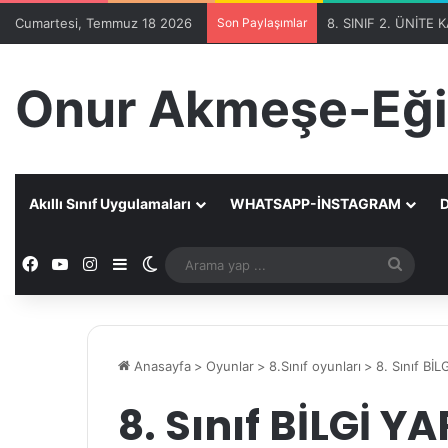
Cumartesi, Temmuz 18 2026
Son Paylaşımlar
Onur Akmeşe-Eği
Akıllı Sınıf Uygulamaları
WHATSAPP-İNSTAGRAM
D
Facebook
YouTube
Instagram
Kenar Bölmesi
Dış görünümü değiştir
Aram
yap
...
Anasayfa
>
Oyunlar
>
8.Sınıf oyunları
>
8. Sınıf Bİ
8. Sınıf BİLGİ Y