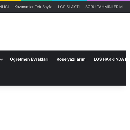
LİĞİ
Kazanımlar Tek Sayfa
LGS SLAYTI
SORU TAHMİNLERİM
Öğretmen Evrakları
Köşe yazılarım
LGS HAKKINDA HE