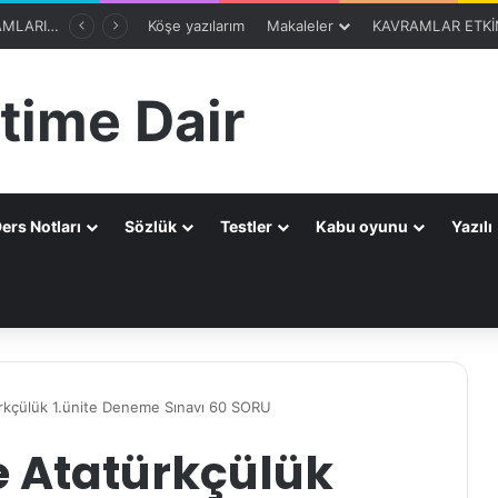
8. SINIF 2. ÜNİTE KAVRAMLARI-OTOMATİK SEÇME PROGRAMIBölüm 1
Köşe yazılarım
Makaleler
KAVRAMLAR ETKİN
time Dair
ers Notları
Sözlük
Testler
Kabu oyunu
Yazılı
a
türkçülük 1.ünite Deneme Sınavı 60 SORU
ve Atatürkçülük