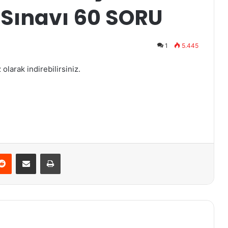
 Sınavı 60 SORU
1
5.445
larak indirebilirsiniz.
terest
Reddit
E-Posta ile paylaş
Yazdır