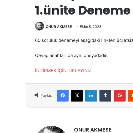
1.ünite Deneme
ONUR AKMESE
Ekim 8, 2023
60 soruluk denemeyi aşağıdaki linkten ücretsiz o
Cevap anahtarı da aynı dosyadadır.
İNDİRMEK İÇİN TIKLAYINIZ.
Facebook
X
LinkedIn
Tumblr
Pin
Paylaş
ONUR AKMESE