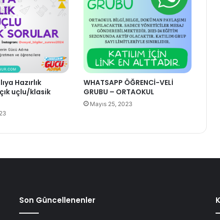
ılıya Hazırlık
WHATSAPP ÖĞRENCİ-VELİ
çık uçlu/klasik
GRUBU – ORTAOKUL
Mayıs 25, 2023
023
Son Güncellenenler
K