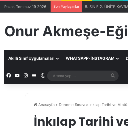
Pazar, Temmuz 19 2026
Son Paylaşımlar
Onur Akmeşe-Eği
Akıllı Sınıf Uygulamaları
WHATSAPP-İNSTAGRAM
D
Facebook
YouTube
Instagram
Kenar Bölmesi
Dış görünümü değiştir
Aram
yap
...
Anasayfa
>
Deneme Sınavı
>
İnkılap Tarihi ve Ata
İnkılap Tarihi 