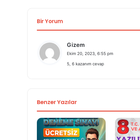
Bir Yorum
d
Gizem
e
Ekim 20, 2023, 6:55 pm
d
5, 6 kazanım cevap
i
k
i
:
Benzer Yazılar