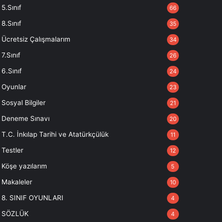
5.Sınıf
66
8.Sınıf
35
Ücretsiz Çalışmalarım
34
7.Sınıf
26
6.Sınıf
24
Oyunlar
23
Sosyal Bilgiler
21
Deneme Sınavı
20
T.C. İnkılap Tarihi ve Atatürkçülük
11
Testler
12
Köşe yazılarım
5
Makaleler
10
8. SINIF OYUNLARI
4
SÖZLÜK
4