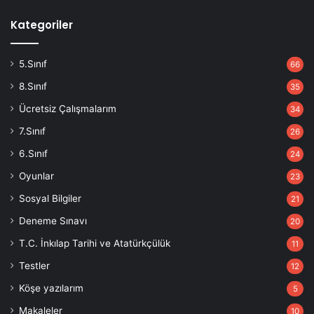
Kategoriler
5.Sınıf
66
8.Sınıf
35
Ücretsiz Çalışmalarım
34
7.Sınıf
26
6.Sınıf
24
Oyunlar
23
Sosyal Bilgiler
21
Deneme Sınavı
20
T.C. İnkılap Tarihi ve Atatürkçülük
11
Testler
12
Köşe yazılarım
5
Makaleler
10