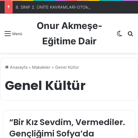
8. SINIF 2. ÜNİTE KAVRAMLARI-OTOMATİK SEÇME PROGRAMIBölüm 1
Onur Akmeşe-
Dış gö
A
Menü
Eğitime Dair
Anasayfa
>
Makaleler
>
Genel Kültür
Genel Kültür
“Bir Kız Sevdim, Vermediler.
Gençliğimi Sofya’da