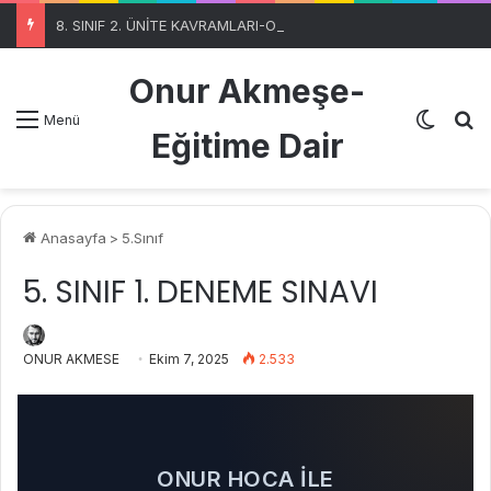
8. SINIF 2. ÜNİTE KAVRAMLARI-OTOMATİK SEÇME PROGRAMIBölüm 1
Onur Akmeşe-
Dış gö
A
Menü
Eğitime Dair
Anasayfa
>
5.Sınıf
5. SINIF 1. DENEME SINAVI
ONUR AKMESE
Ekim 7, 2025
2.533
ONUR HOCA İLE