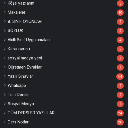
Köşe yazılarım
5
Makaleler
10
8. SINIF OYUNLARI
4
SÖZLÜK
4
Akıllı Sınıf Uygulamaları
4
Kabu oyunu
2
sosyal medya yeni
1
Öğretmen Evrakları
1
Yazılı Sınavlar
44
Whatsapp
1
Tüm Dersler
1
Sosyal Medya
1
TÜM DERSLER YAZILILARI
24
Ders Notları
26