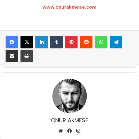
www.onurakmese.com
Facebook
X
LinkedIn
Tumblr
Pinterest
Reddit
WhatsApp
Telegra
E-Posta ile paylaş
Yazdır
ONUR AKMESE
Web
Facebook
Instagram
sitesi