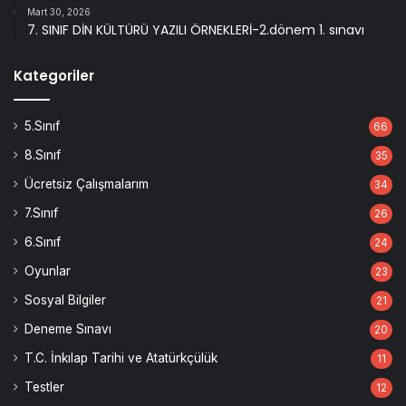
Mart 30, 2026
7. SINIF DİN KÜLTÜRÜ YAZILI ÖRNEKLERİ-2.dönem 1. sınavı
Kategoriler
5.Sınıf
66
8.Sınıf
35
Ücretsiz Çalışmalarım
34
7.Sınıf
26
6.Sınıf
24
Oyunlar
23
Sosyal Bilgiler
21
Deneme Sınavı
20
T.C. İnkılap Tarihi ve Atatürkçülük
11
Testler
12