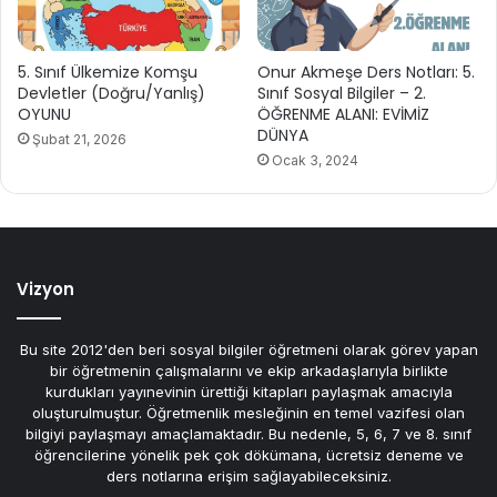
5. Sınıf Ülkemize Komşu
Onur Akmeşe Ders Notları: 5.
Devletler (Doğru/Yanlış)
Sınıf Sosyal Bilgiler – 2.
OYUNU
ÖĞRENME ALANI: EVİMİZ
DÜNYA
Şubat 21, 2026
Ocak 3, 2024
Vizyon
Bu site 2012'den beri sosyal bilgiler öğretmeni olarak görev yapan
bir öğretmenin çalışmalarını ve ekip arkadaşlarıyla birlikte
kurdukları yayınevinin ürettiği kitapları paylaşmak amacıyla
oluşturulmuştur. Öğretmenlik mesleğinin en temel vazifesi olan
bilgiyi paylaşmayı amaçlamaktadır. Bu nedenle, 5, 6, 7 ve 8. sınıf
öğrencilerine yönelik pek çok dökümana, ücretsiz deneme ve
ders notlarına erişim sağlayabileceksiniz.