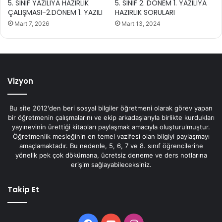
5. SINIF YAZILIYA HAZIRLIK
5. SINIF 2. DÖNEM 1. YAZILIYA
ÇALIŞMASI-2.DÖNEM 1. YAZILI
HAZIRLIK SORULARI
Mart 7, 2026
Mart 13, 2024
Vizyon
Bu site 2012'den beri sosyal bilgiler öğretmeni olarak görev yapan
bir öğretmenin çalışmalarını ve ekip arkadaşlarıyla birlikte kurdukları
yayınevinin ürettiği kitapları paylaşmak amacıyla oluşturulmuştur.
Öğretmenlik mesleğinin en temel vazifesi olan bilgiyi paylaşmayı
amaçlamaktadır. Bu nedenle, 5, 6, 7 ve 8. sınıf öğrencilerine
yönelik pek çok dökümana, ücretsiz deneme ve ders notlarına
erişim sağlayabileceksiniz.
Takip Et