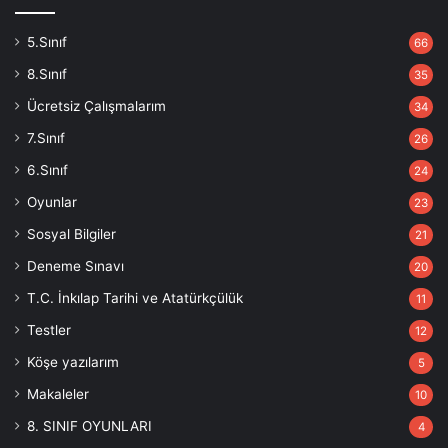
5.Sınıf
66
8.Sınıf
35
Ücretsiz Çalışmalarım
34
7.Sınıf
26
6.Sınıf
24
Oyunlar
23
Sosyal Bilgiler
21
Deneme Sınavı
20
T.C. İnkılap Tarihi ve Atatürkçülük
11
Testler
12
Köşe yazılarım
5
Makaleler
10
8. SINIF OYUNLARI
4