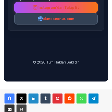
Instagram’dan Takip Et
akmeseonur.com
© 2026 Tüm Hakları Saklıdır.
Facebook
X
LinkedIn
Tumblr
Pinterest
Reddit
WhatsApp
Telegra
E-Posta ile paylaş
Yazdır