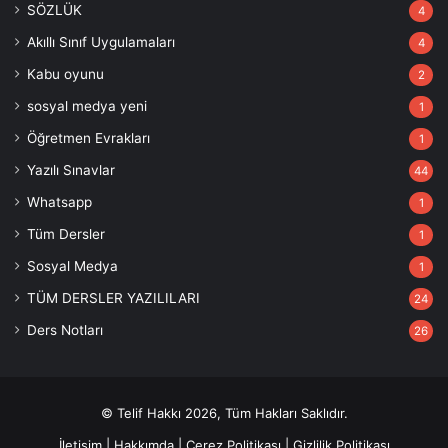
SÖZLÜK
4
Akıllı Sınıf Uygulamaları
4
Kabu oyunu
2
sosyal medya yeni
1
Öğretmen Evrakları
1
Yazılı Sınavlar
44
Whatsapp
1
Tüm Dersler
1
Sosyal Medya
1
TÜM DERSLER YAZILILARI
24
Ders Notları
26
© Telif Hakkı 2026, Tüm Hakları Saklıdır.
İletişim
|
Hakkımda
|
Çerez Politikası
|
Gizlilik Politikası