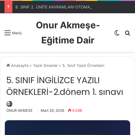
8. SINIF 2. ÜNİTE KAVRAMLARI-OTOMATİK SEÇME PROGRAMIBölüm 1
Onur Akmeşe-
Dış gö
A
Menü
Eğitime Dair
Anasayfa
>
Yazılı Sınavlar
>
5. Sınıf Yazılı Örnekleri
5. SINIF İNGİLİZCE YAZILI
ÖRNEKLERİ-2.dönem 1. sınavı
ONUR AKMESE
Mart 29, 2026
6.098