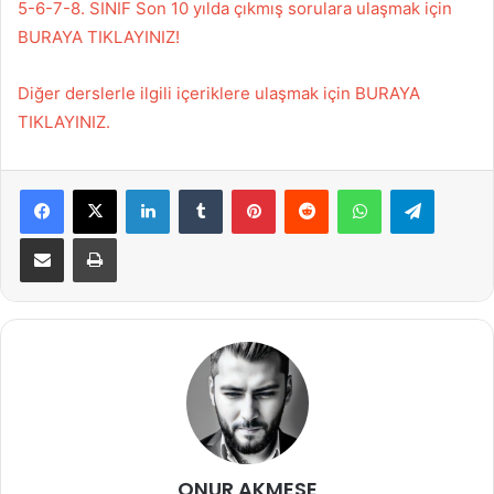
5-6-7-8. SINIF Son 10 yılda çıkmış sorulara ulaşmak için
BURAYA TIKLAYINIZ!
Diğer derslerle ilgili içeriklere ulaşmak için BURAYA
TIKLAYINIZ.
Facebook
X
LinkedIn
Tumblr
Pinterest
Reddit
WhatsApp
Telegra
E-Posta ile paylaş
Yazdır
ONUR AKMESE