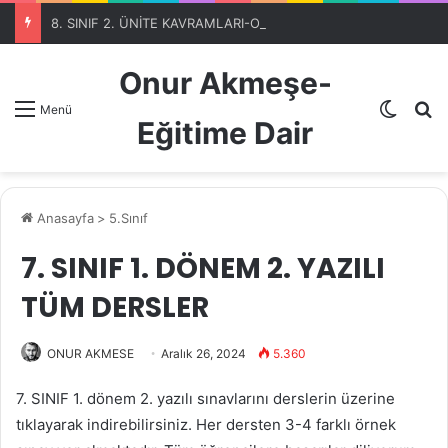
8. SINIF 2. ÜNİTE KAVRAMLARI-OTOMATİK SEÇME PROGRAMIBölüm 1
Onur Akmeşe-
Dış gö
A
Menü
Eğitime Dair
Anasayfa
>
5.Sınıf
7. SINIF 1. DÖNEM 2. YAZILI
TÜM DERSLER
ONUR AKMESE
Aralık 26, 2024
5.360
7. SINIF 1. dönem 2. yazılı sınavlarını derslerin üzerine
tıklayarak indirebilirsiniz. Her dersten 3-4 farklı örnek