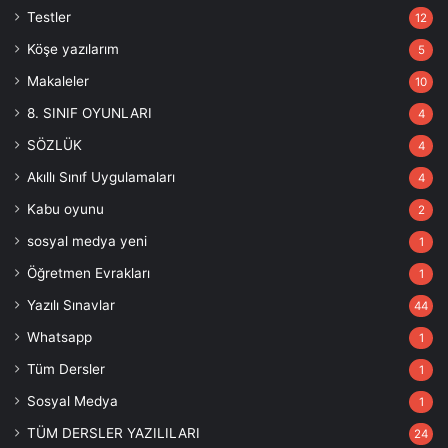
Testler
12
Köşe yazılarım
5
Makaleler
10
8. SINIF OYUNLARI
4
SÖZLÜK
4
Akıllı Sınıf Uygulamaları
4
Kabu oyunu
2
sosyal medya yeni
1
Öğretmen Evrakları
1
Yazılı Sınavlar
44
Whatsapp
1
Tüm Dersler
1
Sosyal Medya
1
TÜM DERSLER YAZILILARI
24