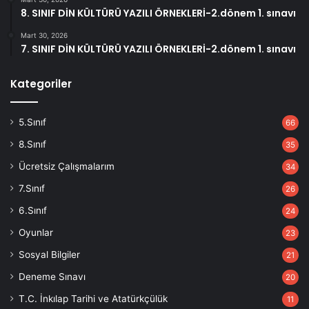
8. SINIF DİN KÜLTÜRÜ YAZILI ÖRNEKLERİ-2.dönem 1. sınavı
Mart 30, 2026
7. SINIF DİN KÜLTÜRÜ YAZILI ÖRNEKLERİ-2.dönem 1. sınavı
Kategoriler
5.Sınıf
66
8.Sınıf
35
Ücretsiz Çalışmalarım
34
7.Sınıf
26
6.Sınıf
24
Oyunlar
23
Sosyal Bilgiler
21
Deneme Sınavı
20
T.C. İnkılap Tarihi ve Atatürkçülük
11