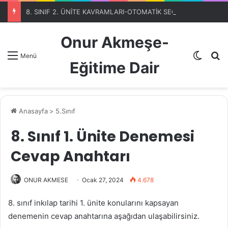
8. SINIF 2. ÜNİTE KAVRAMLARI-OTOMATİK SEÇME PROGRAMIBölüm 1
Onur Akmeşe-
Dış gö
A
Menü
Eğitime Dair
Anasayfa
>
5.Sınıf
8. Sınıf 1. Ünite Denemesi
Cevap Anahtarı
ONUR AKMESE
Ocak 27, 2024
4.678
8. sınıf inkılap tarihi 1. ünite konularını kapsayan
denemenin cevap anahtarına aşağıdan ulaşabilirsiniz.