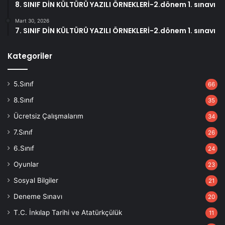
8. SINIF DİN KÜLTÜRÜ YAZILI ÖRNEKLERİ-2.dönem 1. sınavı
Mart 30, 2026
7. SINIF DİN KÜLTÜRÜ YAZILI ÖRNEKLERİ-2.dönem 1. sınavı
Kategoriler
5.Sınıf
66
8.Sınıf
35
Ücretsiz Çalışmalarım
34
7.Sınıf
26
6.Sınıf
24
Oyunlar
23
Sosyal Bilgiler
21
Deneme Sınavı
20
T.C. İnkılap Tarihi ve Atatürkçülük
11