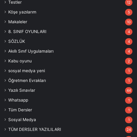
Testler
12
Köşe yazılarım
5
Makaleler
10
8. SINIF OYUNLARI
4
SÖZLÜK
4
Akıllı Sınıf Uygulamaları
4
Kabu oyunu
2
sosyal medya yeni
1
Öğretmen Evrakları
1
Yazılı Sınavlar
44
Whatsapp
1
Tüm Dersler
1
Sosyal Medya
1
TÜM DERSLER YAZILILARI
24