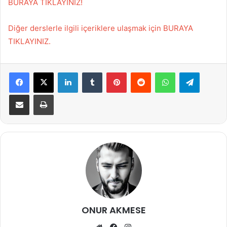
BURAYA TIKLAYINIZ!
Diğer derslerle ilgili içeriklere ulaşmak için BURAYA
TIKLAYINIZ.
Facebook
X
LinkedIn
Tumblr
Pinterest
Reddit
WhatsApp
Telegra
E-Posta ile paylaş
Yazdır
ONUR AKMESE