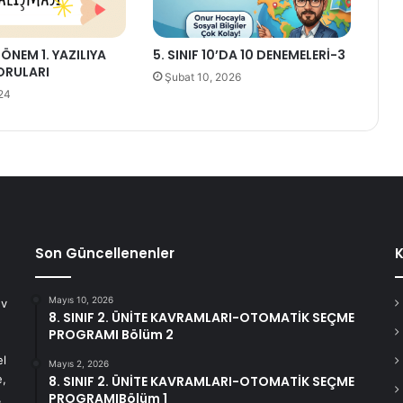
 DÖNEM 1. YAZILIYA
5. SINIF 10’DA 10 DENEMELERİ-3
ORULARI
Şubat 10, 2026
24
Son Güncellenenler
K
Mayıs 10, 2026
ev
8. SINIF 2. ÜNİTE KAVRAMLARI-OTOMATİK SEÇME
PROGRAMI Bölüm 2
el
Mayıs 2, 2026
e,
8. SINIF 2. ÜNİTE KAVRAMLARI-OTOMATİK SEÇME
PROGRAMIBölüm 1
,