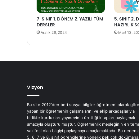
7. SINIF 1. DÖNEM 2. YAZILI TÜM
5. SINIF 2.
DERSLER
HAZIRLIK S
Aralık 26, 2024
Mart 13, 20
Vizyon
Bu site 2012'den beri sosyal bilgiler öğretmeni olarak gör
yapan bir öğretmenin çalışmalarını ve ekip arkadaşlarıyla
birlikte kurdukları yayınevinin ürettiği kitapları paylaşmak
amacıyla oluşturulmuştur. Öğretmenlik mesleğinin en tem
vazifesi olan bilgiyi paylaşmayı amaçlamaktadır. Bu nedenl
5, 6, 7 ve 8. sınıf öğrencilerine yönelik pek çok dökümana