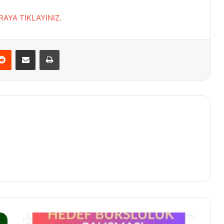
BURAYA TIKLAYINIZ.
terest
Reddit
E-Posta ile paylaş
Yazdır