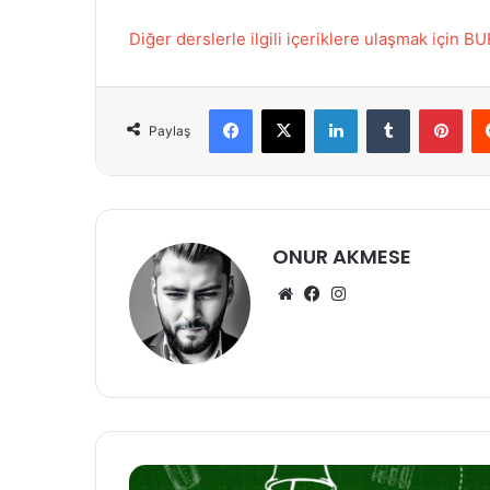
Diğer derslerle ilgili içeriklere ulaşmak için 
Facebook
X
LinkedIn
Tumblr
Pin
Paylaş
ONUR AKMESE
Web
Facebook
Instagram
sitesi