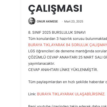
ÇALIŞMASI
ONUR AKMESE
Mart 23, 2025
8. SINIF 2025 BURSLULUK SINAVI
Tüm konulardan 3 hazırlık sorusu bulunmaktad
BURAYA TIKLAYARAK 84 SORULUK ÇALIŞMAYA
LGS öğrencileri de deneme mantığında soruları
ÇÖZÜMLÜ CEVAP ANAHTARI 25 MART SALI GÜN
yayımlanacaktır.
CEVAP ANAHTARI LİNKE YÜKLENMİŞTİR.
Tüm paylaşımlardan en hızlı şekilde haberdar 
Link:
BURAYA TIKLAYARAK ULAŞABİLİRSİNİZ.
Beni youtube üzerinden takip ederek daha çok e