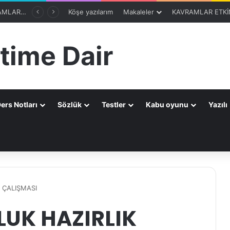
8. SINIF 2. ÜNİTE KAVRAMLARI-OTOMATİK SEÇME PROGRAMIBölüm 1
Köşe yazılarım
Makaleler
KAVRAMLAR ETKİN
time Dair
ers Notları
Sözlük
Testler
Kabu oyunu
Yazılı
a
K ÇALIŞMASI
ULUK HAZIRLIK