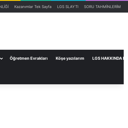
LİĞİ
Kazanımlar Tek Sayfa
LGS SLAYTI
SORU TAHMİNLERİM
Öğretmen Evrakları
Köşe yazılarım
LGS HAKKINDA HE