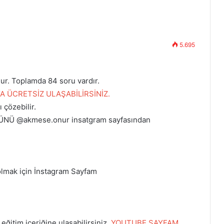
5.695
ur. Toplamda 84 soru vardır.
 ÜCRETSİZ ULAŞABİLİRSİNİZ.
 çözebilir.
Ü @akmese.onur insatgram sayfasından
olmak için İnstagram Sayfam
ğitim içeriğine ulaşabilirsiniz.
YOUTUBE SAYFAM