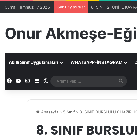
Cuma, Temmuz 17 2026
Son Paylaşımlar
Onur Akmeşe-Eği
Akıllı Sınıf Uygulamaları
WHATSAPP-İNSTAGRAM
D
Facebook
YouTube
Instagram
Kenar Bölmesi
Dış görünümü değiştir
Aram
yap
...
Anasayfa
>
5.Sınıf
>
8. SINIF BURSLULUK HAZIRLI
8. SINIF BURSL