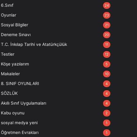
6.Sınıf
24
Oyunlar
23
Sosyal Bilgiler
21
Deneme Sınavı
20
T.C. İnkılap Tarihi ve Atatürkçülük
11
Testler
12
Köşe yazılarım
5
Makaleler
10
8. SINIF OYUNLARI
4
SÖZLÜK
4
Akıllı Sınıf Uygulamaları
4
Kabu oyunu
2
sosyal medya yeni
1
Öğretmen Evrakları
1