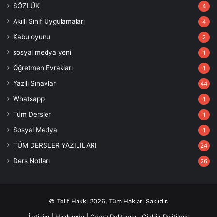
SÖZLÜK
4
Akıllı Sınıf Uygulamaları
4
Kabu oyunu
2
sosyal medya yeni
1
Öğretmen Evrakları
1
Yazılı Sınavlar
44
Whatsapp
1
Tüm Dersler
1
Sosyal Medya
1
TÜM DERSLER YAZILILARI
24
Ders Notları
26
© Telif Hakkı 2026, Tüm Hakları Saklıdır.
İletişim
|
Hakkımda
|
Çerez Politikası
|
Gizlilik Politikası