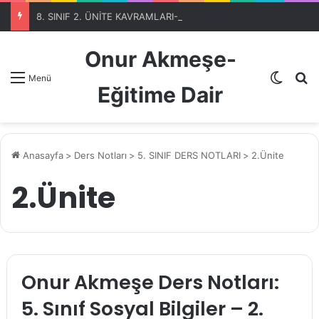
8. SINIF 2. ÜNİTE KAVRAMLARI-OTOMATİK SEÇME PROGRAMIBölüm 1
Onur Akmeşe-
Dış gö
A
Menü
Eğitime Dair
Anasayfa
>
Ders Notları
>
5. SINIF DERS NOTLARI
>
2.Ünite
2.Ünite
Onur Akmeşe Ders Notları:
5. Sınıf Sosyal Bilgiler – 2.