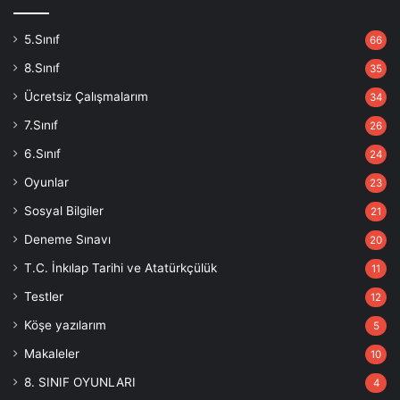
5.Sınıf
66
8.Sınıf
35
Ücretsiz Çalışmalarım
34
7.Sınıf
26
6.Sınıf
24
Oyunlar
23
Sosyal Bilgiler
21
Deneme Sınavı
20
T.C. İnkılap Tarihi ve Atatürkçülük
11
Testler
12
Köşe yazılarım
5
Makaleler
10
8. SINIF OYUNLARI
4