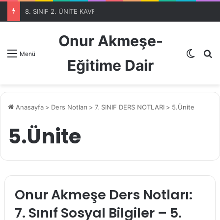
8. SINIF 2. ÜNİTE KAVRAMLARI-OTOMATİK SEÇME PROGRAMIBölüm 1
Onur Akmeşe-
Dış gö
A
Menü
Eğitime Dair
Anasayfa
>
Ders Notları
>
7. SINIF DERS NOTLARI
>
5.Ünite
5.Ünite
Onur Akmeşe Ders Notları:
7. Sınıf Sosyal Bilgiler – 5.