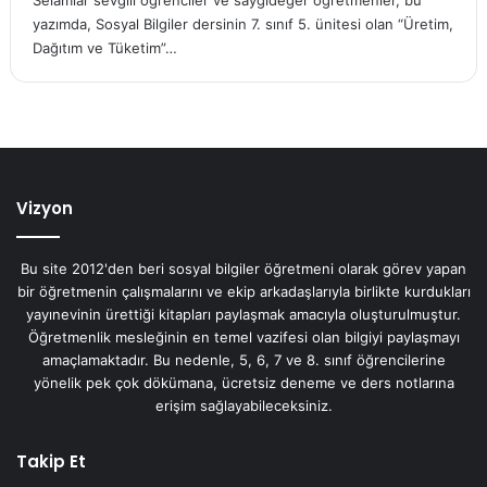
Selamlar sevgili öğrenciler ve saygıdeğer öğretmenler, bu
yazımda, Sosyal Bilgiler dersinin 7. sınıf 5. ünitesi olan “Üretim,
Dağıtım ve Tüketim”…
Vizyon
Bu site 2012'den beri sosyal bilgiler öğretmeni olarak görev yapan
bir öğretmenin çalışmalarını ve ekip arkadaşlarıyla birlikte kurdukları
yayınevinin ürettiği kitapları paylaşmak amacıyla oluşturulmuştur.
Öğretmenlik mesleğinin en temel vazifesi olan bilgiyi paylaşmayı
amaçlamaktadır. Bu nedenle, 5, 6, 7 ve 8. sınıf öğrencilerine
yönelik pek çok dökümana, ücretsiz deneme ve ders notlarına
erişim sağlayabileceksiniz.
Takip Et