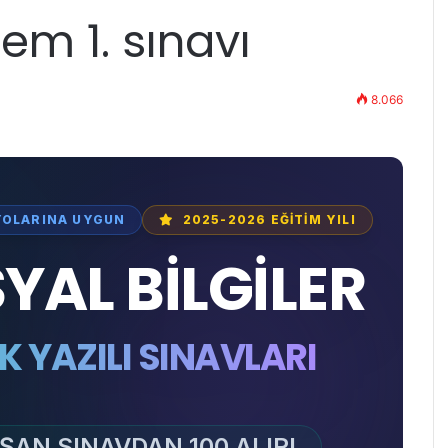
m 1. sınavı
8.066
YOLARINA UYGUN
2025-2026 EĞİTİM YILI
SYAL BİLGİLER
K YAZILI SINAVLARI
ŞAN SINAVDAN 100 ALIR!