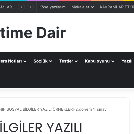
8. SINIF 2. ÜNİTE KAVRAMLARI-OTOMATİK SEÇME PROGRAMIBölüm 1
Köşe yazılarım
Makaleler
KAVRAMLAR ETKİN
time Dair
ers Notları
Sözlük
Testler
Kabu oyunu
Yazılı
a
INIF SOSYAL BİLGİLER YAZILI ÖRNEKLERİ-2.dönem 1. sınavı
İLGİLER YAZILI