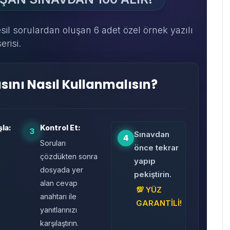
il sorulardan oluşan 6 adet özel örnek yazılı
erisi.
asını Nasıl Kullanmalısın?
la:
Kontrol Et:
3
Sınavdan
4
Soruları
önce tekrar
çözdükten sonra
yapıp
dosyada yer
pekiştirin.
alan cevap
💯 YÜZ
r
anahtarı ile
GARANTİLİ!
yanıtlarınızı
karşılaştırın.