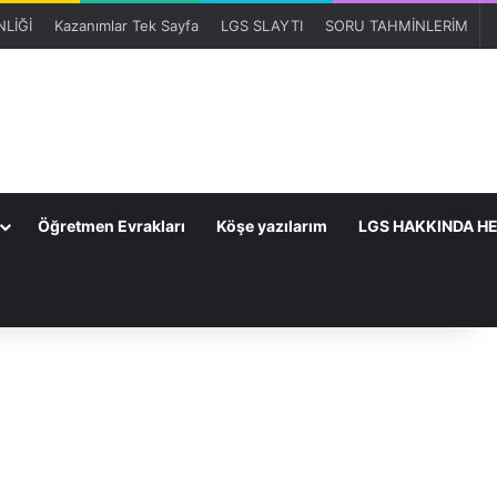
LİĞİ
Kazanımlar Tek Sayfa
LGS SLAYTI
SORU TAHMİNLERİM
Öğretmen Evrakları
Köşe yazılarım
LGS HAKKINDA HE