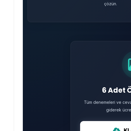
çözün.
6 Adet Ö
Tüm denemeleri ve cevap
giderek ücrets
KL