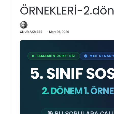
ÖRNEKLERİ-2.döne
ONUR AKMESE
Mart 26, 2026
TAMAMEN ÜCRETSİZ
MEB SENAR
5. SINIF SO
2. DÖNEM 1. ÖRNE
🎯 BU SORULARA ÇALI