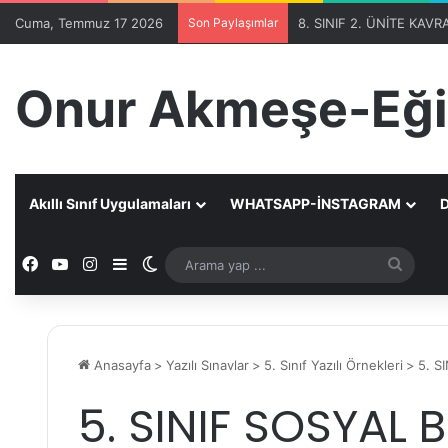
Cuma, Temmuz 17 2026
Son Paylaşımlar
Onur Akmeşe-Eği
Akıllı Sınıf Uygulamaları
WHATSAPP-İNSTAGRAM
D
Facebook
YouTube
Instagram
Kenar Bölmesi
Dış görünümü değiştir
Aram
yap
...
Anasayfa
>
Yazılı Sınavlar
>
5. Sınıf Yazılı Örnekleri
>
5. S
5. SINIF SOSYAL B