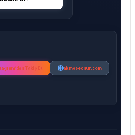
tagram’dan Takip Et
akmeseonur.com