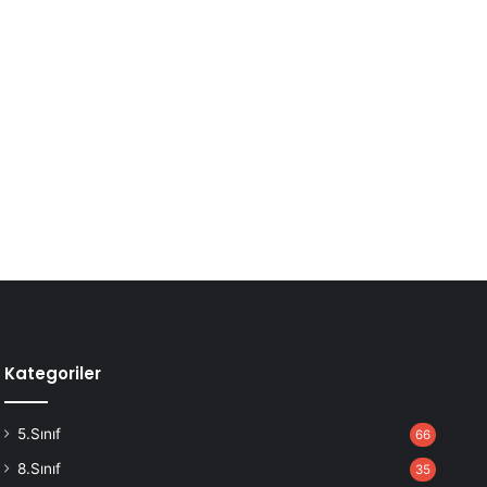
Kategoriler
5.Sınıf
66
8.Sınıf
35