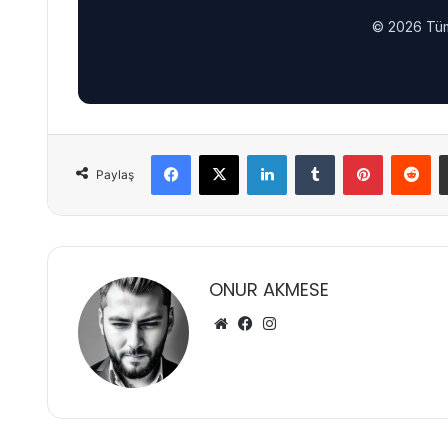
© 2026 Tüm 
Facebook
X
LinkedIn
Tumblr
Pinterest
Re
Paylaş
ONUR AKMESE
Web
Facebook
Instagram
sitesi