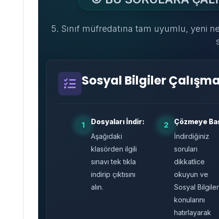
5. Sınıf müfredatına tam uyumlu, yeni nes
s
Sosyal Bilgiler Çalışm
Dosyaları İndir:
Çözmeye Baş
1
2
Aşağıdaki
İndirdiğiniz
klasörden ilgili
soruları
sınavı tek tıkla
dikkatlice
indirip çıktısını
okuyun ve
alın.
Sosyal Bilgile
konularını
hatırlayarak