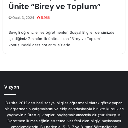
Ünite “Birey ve Toplum”
Ocak 3, 2024
5.966
Sevgili öğrenciler ve öğretmenler, Sosyal Bilgiler dersimizde
işlediğimiz 7. sınıfın ilk ünitesi olan “Birey ve Toplum”
konusundaki ders notlarımı sizlerle…
Vizyon
Bu site 2012'den beri sosyal bilgiler öğretmeni olarak görev yapan
bir öğretmenin çalışmalarını ve ekip arkadaşlarıyla birlikte kurdukları
yayınevinin ürettiği kitapları paylaşmak amacıyla oluşturulmuştur.
Öğretmenlik mesleğinin en temel vazifesi olan bilgiyi paylaşmayı
amaçlamaktadır. Bu nedenle, 5, 6, 7 ve 8. sınıf öğrencilerine