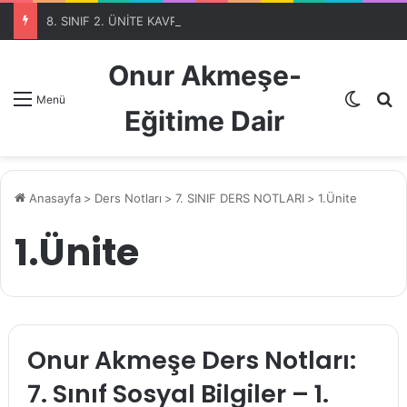
8. SINIF 2. ÜNİTE KAVRAMLARI-OTOMATİK SEÇME PROGRAMIBölüm 1
Onur Akmeşe-
Dış gö
A
Menü
Eğitime Dair
Anasayfa
>
Ders Notları
>
7. SINIF DERS NOTLARI
>
1.Ünite
1.Ünite
Onur Akmeşe Ders Notları:
7. Sınıf Sosyal Bilgiler – 1.