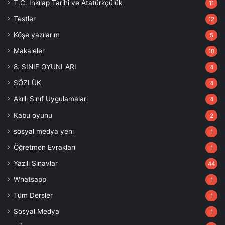
T.C. İnkılap Tarihi ve Atatürkçülük
11
Testler
12
Köşe yazılarım
5
Makaleler
10
8. SINIF OYUNLARI
4
SÖZLÜK
4
Akıllı Sınıf Uygulamaları
4
Kabu oyunu
2
sosyal medya yeni
1
Öğretmen Evrakları
1
Yazılı Sınavlar
44
Whatsapp
1
Tüm Dersler
1
Sosyal Medya
1